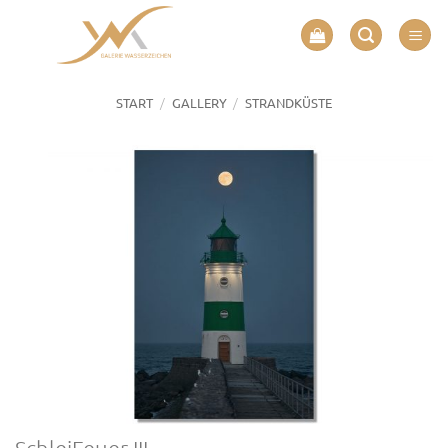
Zum
Inhalt
springen
/
/
START
GALLERY
STRANDKÜSTE
SchleiFeuer III