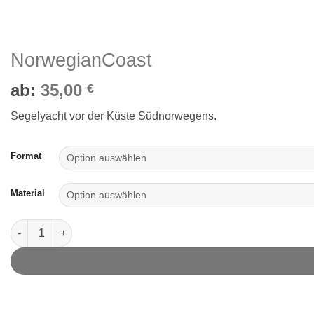
NorwegianCoast
ab:
35,00
€
Segelyacht vor der Küste Südnorwegens.
Format
Material
NorwegianCoast Menge