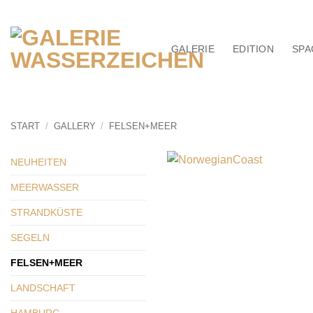
Zum
Inhalt
springen
GALERIE
EDITION
SPA
START
/
GALLERY
/
FELSEN+MEER
NEUHEITEN
MEERWASSER
STRANDKÜSTE
SEGELN
FELSEN+MEER
LANDSCHAFT