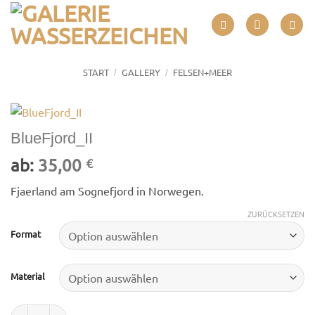
Zum
Inhalt
springen
START
GALLERY
FELSEN+MEER
/
/
BlueFjord_II
ab:
35,00
€
Fjaerland am Sognefjord in Norwegen.
ZURÜCKSETZEN
Format
Material
BlueFjord_II Menge