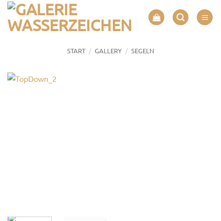
Zum
Inhalt
springen
/
/
START
GALLERY
SEGELN