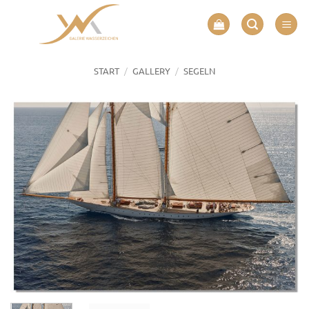
Zum
Inhalt
springen
/
/
START
GALLERY
SEGELN