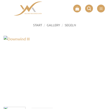
Zum
Inhalt
springen
/
/
START
GALLERY
SEGELN